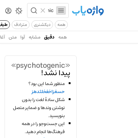
همه
دیکشنری
مترادف
طیف
همه
دقیق
مشابه
آوا
متن
آغاز
«psychotogenic»
پیدا نشد!
منظور شما این بود؟
حسغزاخفخلثدهز
شکل سادهٔ لغت را بدون
نوشتن وندها و ضمایر متصل
بنویسید.
این جست‌وجو را در همه
فرهنگ‌ها انجام دهید.