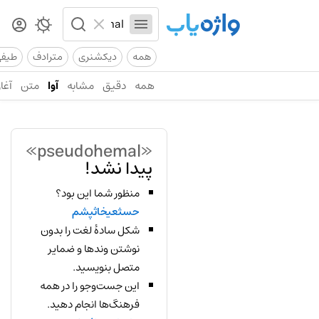
همه
دیکشنری
مترادف
طیف
همه
دقیق
مشابه
آوا
متن
آغاز
«pseudohemal»
پیدا نشد!
منظور شما این بود؟
حسثعیخاثپشم
شکل سادهٔ لغت را بدون
نوشتن وندها و ضمایر
متصل بنویسید.
این جست‌وجو را در همه
فرهنگ‌ها انجام دهید.