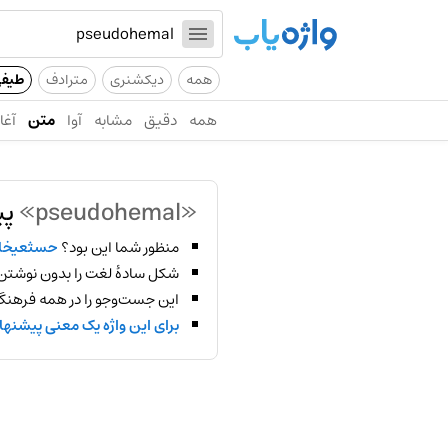
همه
دیکشنری
مترادف
طیف
همه
دقیق
مشابه
آوا
متن
آغاز
«pseudohemal»
پی
منظور شما این بود؟
حسثعیخا
شکل سادهٔ لغت را بدون نوشتن
این جست‌وجو را در همه فرهنگ‌
برای این واژه یک معنی پیشنها