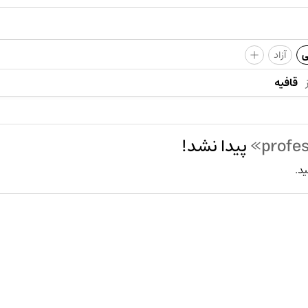
+
ی
آزاد
قافیه
پیدا نشد!
ید.