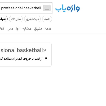
همه
دیکشنری
مترادف
طیف
همه
دقیق
مشابه
آوا
متن
آغاز
«professional basketball»
از تعداد حروف کمتر استفاده کن