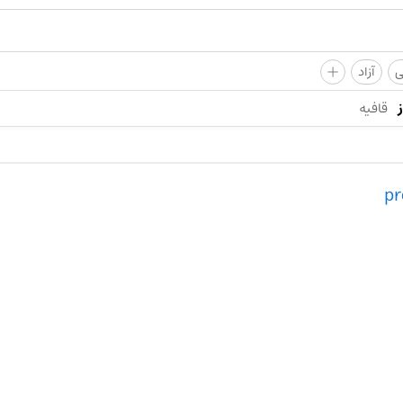
+
ی
آزاد
قافیه
pr