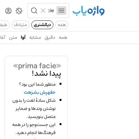
همه
دیکشنری
مترادف
طیف
همه
دقیق
مشابه
آوا
متن
آغاز
«prima facie»
پیدا نشد!
منظور شما این بود؟
حقهپش بشزهث
شکل سادهٔ لغت را بدون
نوشتن وندها و ضمایر
متصل بنویسید.
این جست‌وجو را در همه
فرهنگ‌ها انجام دهید.