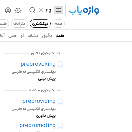
همه
دیکشنری
مترادف
طیف
همه
دقیق
مشابه
آوا
متن
آغاز
جست‌وجوی دقیق
preprovoking
دیکشنری انگلیسی به فارسی
پیش بینی
جست‌وجوی مشابه
preproviding
دیکشنری انگلیسی به فارسی
پیش داوری
prepromoting