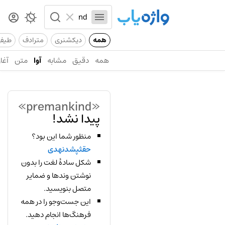
همه
دیکشنری
مترادف
طیف
همه
دقیق
مشابه
آوا
متن
آغاز
«premankind»
پیدا نشد!
منظور شما این بود؟
حقثپشدنهدی
شکل سادهٔ لغت را بدون
نوشتن وندها و ضمایر
متصل بنویسید.
این جست‌وجو را در همه
فرهنگ‌ها انجام دهید.