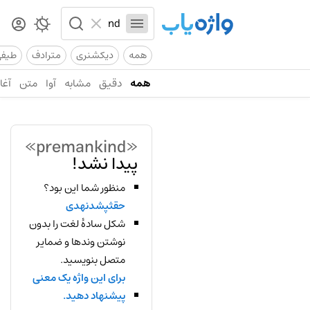
همه
دیکشنری
مترادف
طیف
همه
دقیق
مشابه
آوا
متن
آغاز
«premankind»
پیدا نشد!
منظور شما این بود؟
حقثپشدنهدی
شکل سادهٔ لغت را بدون
نوشتن وندها و ضمایر
متصل بنویسید.
برای این واژه یک معنی
پیشنهاد دهید.