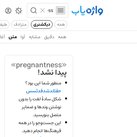
همه
دیکشنری
مترادف
طیف
همه
دقیق
مشابه
آوا
متن
آغاز
«pregnantness»
پیدا نشد!
منظور شما این بود؟
حقثلدشدفدثسس
شکل سادهٔ لغت را بدون
نوشتن وندها و ضمایر
متصل بنویسید.
این جست‌وجو را در همه
فرهنگ‌ها انجام دهید.