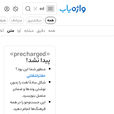
همه
دیکشنری
مترادف
طیف
همه
دقیق
مشابه
آوا
متن
آغاز
«precharged»
پیدا نشد!
منظور شما این بود؟
حقثزاشقلثی
شکل سادهٔ لغت را بدون
نوشتن وندها و ضمایر
متصل بنویسید.
این جست‌وجو را در همه
فرهنگ‌ها انجام دهید.