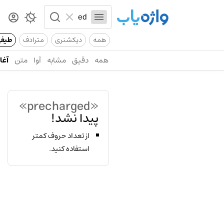
همه
دیکشنری
مترادف
طیف
همه
دقیق
مشابه
آوا
متن
آغاز
«precharged»
پیدا نشد!
از تعداد حروف کمتر
استفاده کنید.