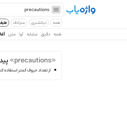
همه
دیکشنری
مترادف
طیف
همه
دقیق
مشابه
آوا
متن
آغاز
«precautions»
پیدا
از تعداد حروف کمتر استفاده کن