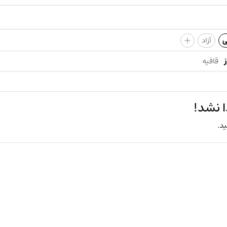
+
ی
آزاد
قافیه
 نشد!
ید.