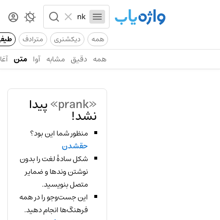
همه
دیکشنری
مترادف
طیف
همه
دقیق
مشابه
آوا
متن
آغاز
«prank»
پیدا
نشد!
منظور شما این بود؟
حقشدن
شکل سادهٔ لغت را بدون
نوشتن وندها و ضمایر
متصل بنویسید.
این جست‌وجو را در همه
فرهنگ‌ها انجام دهید.