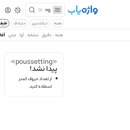
همه
دیکشنری
مترادف
طیف
همه
دقیق
مشابه
آوا
متن
آغاز
«poussetting»
پیدا نشد!
از تعداد حروف کمتر
استفاده کنید.