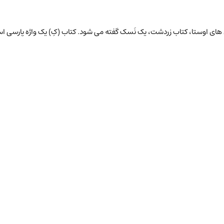
 های اوستا، کتاب زردشت، یک نَسک گفته می شود. کتاب (کِ) یک واژه پارسی 