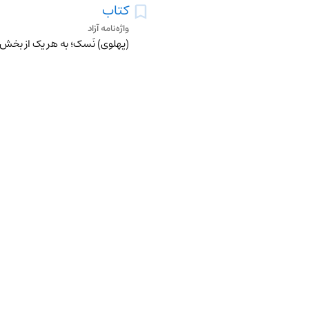
کتاب
واژه‌نامه آزاد
(پهلوی) نَسک؛ به هر یک از بخش