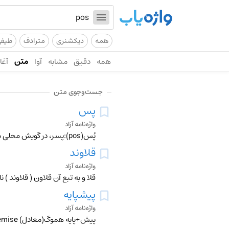
همه
دیکشنری
مترادف
طیف
همه
دقیق
مشابه
آوا
متن
آغاز
جست‌وجوی متن
پس
واژه‌نامه آزاد
پُس(pos):پسر، در گویش محلی شهر بهبهان. پُس حسن:پسر حسن
قلاوند
واژه‌نامه آزاد
قلا و به تبع آن قلاون ( قلاوند ) نا
پیشپایه
واژه‌نامه آزاد
پیش+پایه هموگ(معادل) premise از جناب حیدری ملایری from Piš- "before; in front," from Mid.Pers. pêš "before, earlier," O.Pers. paišiya "before; in the presence o