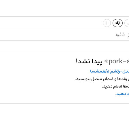
+
ی
آزاد
قافیه
پیدا نشد!
ی-رثشم لخعمشسا
 وندها و ضمایر متصل بنویسید.
ها انجام دهید.
د دهید.