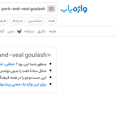
همه
دیکشنری
مترادف
طیف
همه
دقیق
مشابه
آوا
متن
آغاز
«pork-and-veal goulash»
منظور شما این بود؟
حخقن-شد
شکل سادهٔ لغت را بدون نوشتن
این جست‌وجو را در همه فرهنگ‌
برای این واژه یک معنی پیشنها