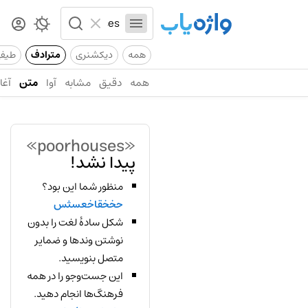
همه
دیکشنری
مترادف
طیف
همه
دقیق
مشابه
آوا
متن
آغاز
«poorhouses»
پیدا نشد!
منظور شما این بود؟
حخخقاخعسثس
شکل سادهٔ لغت را بدون
نوشتن وندها و ضمایر
متصل بنویسید.
این جست‌وجو را در همه
فرهنگ‌ها انجام دهید.