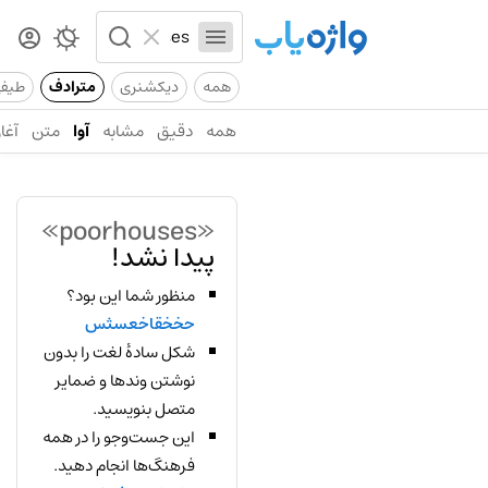
همه
دیکشنری
مترادف
طیف
همه
دقیق
مشابه
آوا
متن
آغاز
«poorhouses»
پیدا نشد!
منظور شما این بود؟
حخخقاخعسثس
شکل سادهٔ لغت را بدون
نوشتن وندها و ضمایر
متصل بنویسید.
این جست‌وجو را در همه
فرهنگ‌ها انجام دهید.