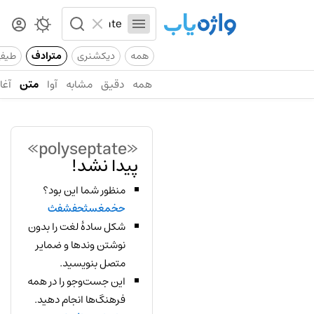
همه
دیکشنری
مترادف
طیف
همه
دقیق
مشابه
آوا
متن
آغاز
«polyseptate»
پیدا نشد!
منظور شما این بود؟
حخمغسثحفشفث
شکل سادهٔ لغت را بدون
نوشتن وندها و ضمایر
متصل بنویسید.
این جست‌وجو را در همه
فرهنگ‌ها انجام دهید.