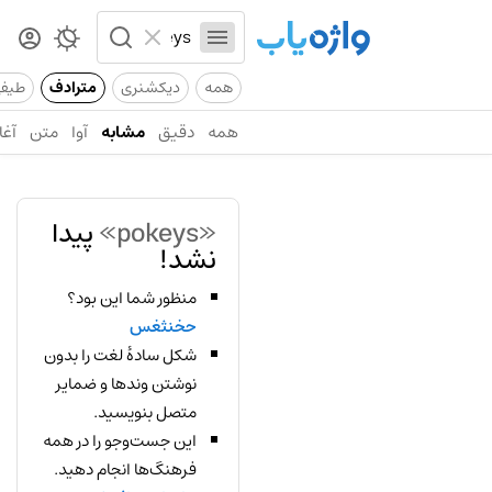
همه
دیکشنری
مترادف
طیف
همه
دقیق
مشابه
آوا
متن
آغا
«pokeys»
پیدا
نشد!
منظور شما این بود؟
حخنثغس
شکل سادهٔ لغت را بدون
نوشتن وندها و ضمایر
متصل بنویسید.
این جست‌وجو را در همه
فرهنگ‌ها انجام دهید.