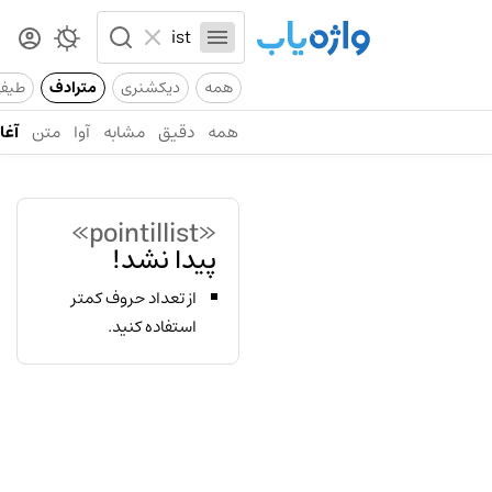
همه
دیکشنری
مترادف
طیف
همه
دقیق
مشابه
آوا
متن
آغاز
«pointillist»
پیدا نشد!
از تعداد حروف کمتر
استفاده کنید.