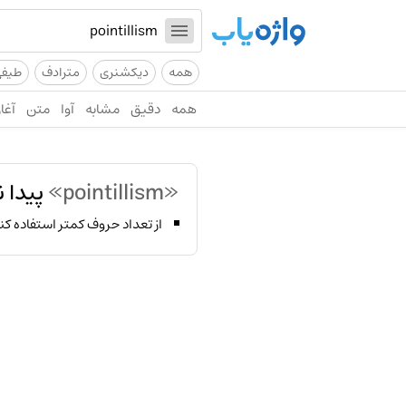
همه
دیکشنری
مترادف
طیف
همه
دقیق
مشابه
آوا
متن
آغاز
«pointillism»
پیدا 
از تعداد حروف کمتر استفاده کن