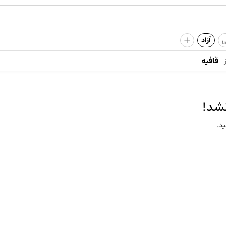
+
ی
آزاد
قافیه
نشد!
ید.