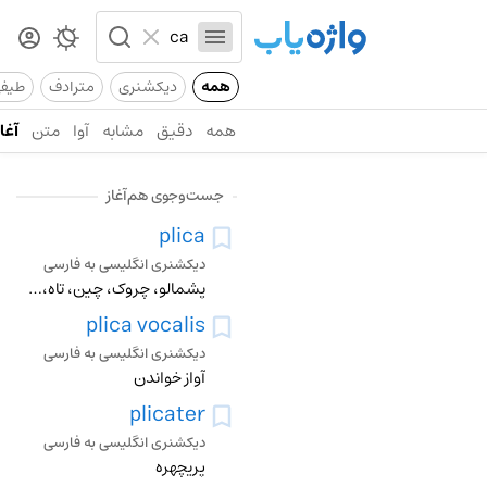
همه
دیکشنری
مترادف
طیف
همه
دقیق
مشابه
آوا
متن
آغاز
جست‌وجوی هم‌آغاز
plica
دیکشنری انگلیسی به فارسی
پشمالو، چروک، چین، تاه، شکن
plica vocalis
دیکشنری انگلیسی به فارسی
آواز خواندن
plicater
دیکشنری انگلیسی به فارسی
پریچهره