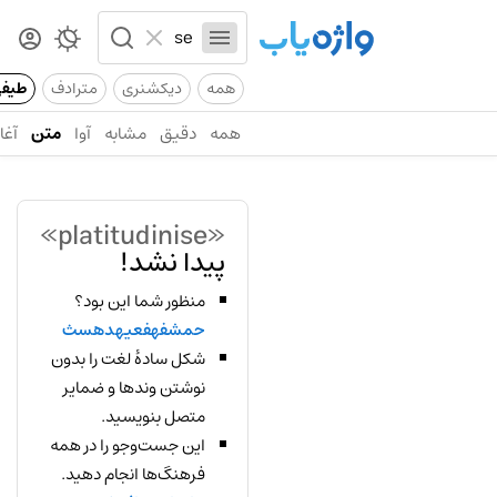
همه
دیکشنری
مترادف
طیف
همه
دقیق
مشابه
آوا
متن
آغاز
«platitudinise»
پیدا نشد!
منظور شما این بود؟
حمشفهفعیهدهسث
شکل سادهٔ لغت را بدون
نوشتن وندها و ضمایر
متصل بنویسید.
این جست‌وجو را در همه
فرهنگ‌ها انجام دهید.