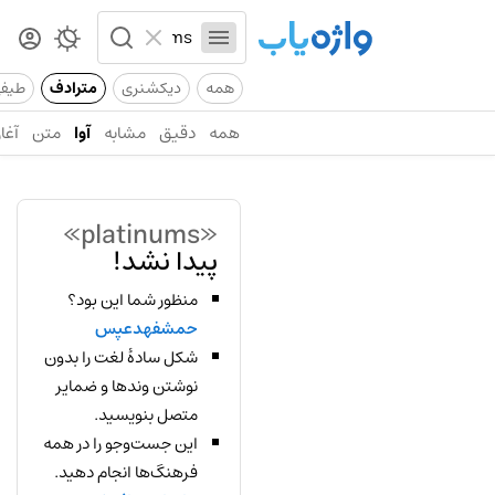
همه
دیکشنری
مترادف
طیف
همه
دقیق
مشابه
آوا
متن
آغاز
«platinums»
پیدا نشد!
منظور شما این بود؟
حمشفهدعپس
شکل سادهٔ لغت را بدون
نوشتن وندها و ضمایر
متصل بنویسید.
این جست‌وجو را در همه
فرهنگ‌ها انجام دهید.