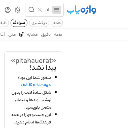
همه
دیکشنری
مترادف
طیف
همه
دقیق
مشابه
آوا
متن
آغاز
«pitahauerat»
پیدا نشد!
منظور شما این بود؟
حهفشاشعثقشف
شکل سادهٔ لغت را بدون
نوشتن وندها و ضمایر
متصل بنویسید.
این جست‌وجو را در همه
فرهنگ‌ها انجام دهید.