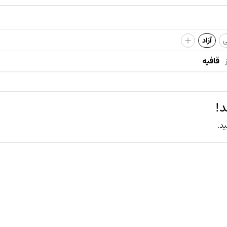
+
ی
آزاد
قافیه
د!
ید.