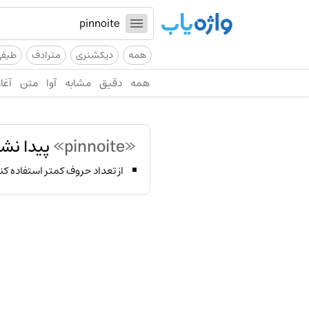
همه
دیکشنری
مترادف
طیف
همه
دقیق
مشابه
آوا
متن
آغاز
«pinnoite»
پیدا نش
از تعداد حروف کمتر استفاده کن