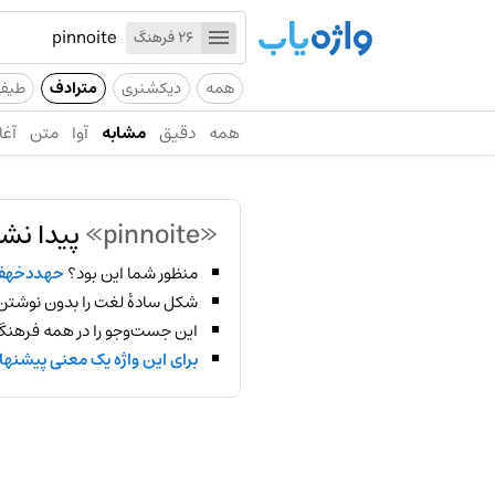
26 فرهنگ
همه
دیکشنری
مترادف
طیف
همه
دقیق
مشابه
آوا
متن
آغا
«pinnoite»
پیدا نش
منظور شما این بود؟
حهددخهف
شکل سادهٔ لغت را بدون نوشتن
این جست‌وجو را در همه فرهنگ‌
برای این واژه یک معنی پیشنها