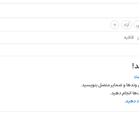
+
ی
آزاد
ز
قافیه
د!
ث
 وندها و ضمایر متصل بنویسید.
ها انجام دهید.
د دهید.