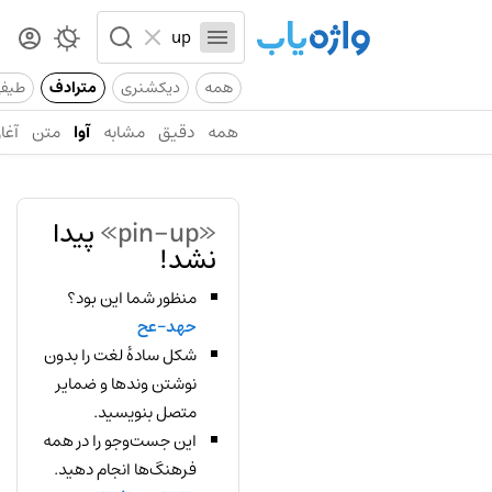
همه
دیکشنری
مترادف
طیف
همه
دقیق
مشابه
آوا
متن
آغاز
«pin-up»
پیدا
نشد!
منظور شما این بود؟
حهد-عح
شکل سادهٔ لغت را بدون
نوشتن وندها و ضمایر
متصل بنویسید.
این جست‌وجو را در همه
فرهنگ‌ها انجام دهید.