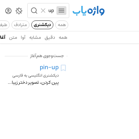
همه
دیکشنری
مترادف
طیف
همه
دقیق
مشابه
آوا
متن
آغاز
جست‌وجوی هم‌آغاز
pin-up
دیکشنری انگلیسی به فارسی
پین کردن، تصویر دختر زیبا، ویژه نصب به دیوار