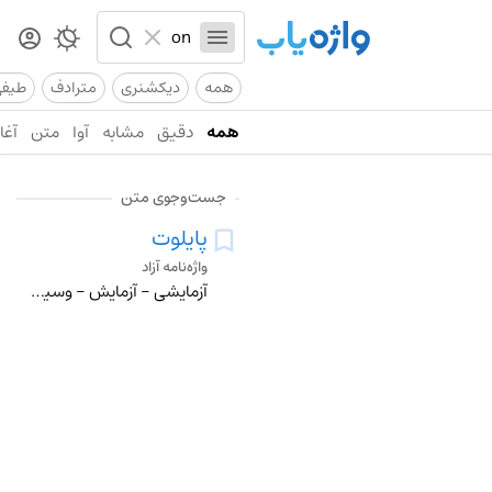
همه
دیکشنری
مترادف
طیف
همه
دقیق
مشابه
آوا
متن
آغاز
جست‌وجوی متن
پایلوت
واژه‌نامه آزاد
آزمایشی - آزمایش - وسیله تثبیت مسیر - وسیله تنظیم و میزان کردن - راهنمایی - سیستم هدایت - هدایت کننده - مشعل کوچک(اجاق گاز و آبگرمکن دیواری) - سکان - فرماندهی -