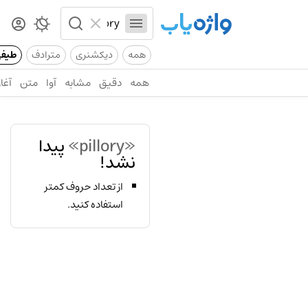
همه
دیکشنری
مترادف
طیف
همه
دقیق
مشابه
آوا
متن
آغاز
«pillory»
پیدا
نشد!
از تعداد حروف کمتر
استفاده کنید.