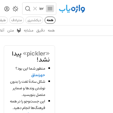
همه
دیکشنری
مترادف
طیف
همه
دقیق
مشابه
آوا
متن
آغاز
«pickler»
پیدا
نشد!
منظور شما این بود؟
حهزنمثق
شکل سادهٔ لغت را بدون
نوشتن وندها و ضمایر
متصل بنویسید.
این جست‌وجو را در همه
فرهنگ‌ها انجام دهید.