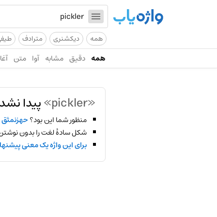
همه
دیکشنری
مترادف
طیف
همه
دقیق
مشابه
آوا
متن
آغاز
«pickler»
پیدا نشد!
منظور شما این بود؟
حهزنمثق
شکل سادهٔ لغت را بدون نوشتن
برای این واژه یک معنی پیشنها