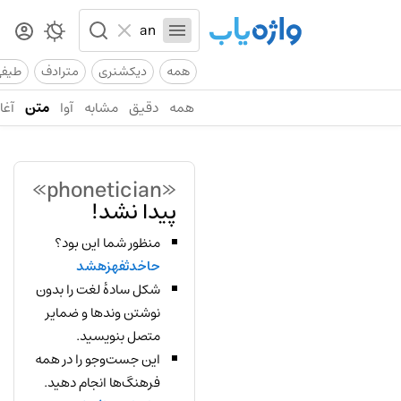
همه
دیکشنری
مترادف
طیف
همه
دقیق
مشابه
آوا
متن
آغاز
«phonetician»
پیدا نشد!
منظور شما این بود؟
حاخدثفهزهشد
شکل سادهٔ لغت را بدون
نوشتن وندها و ضمایر
متصل بنویسید.
این جست‌وجو را در همه
فرهنگ‌ها انجام دهید.