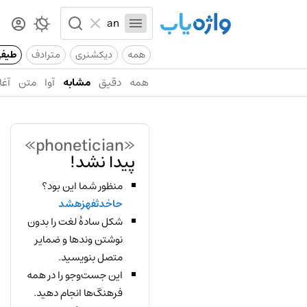
همه
دیکشنری
مترادف
طیف
همه
دقیق
مشابه
آوا
متن
آغا
«phonetician»
پیدا نشد!
منظور شما این بود؟
حاخدثفهزهشد
شکل سادهٔ لغت را بدون
نوشتن وندها و ضمایر
متصل بنویسید.
این جست‌وجو را در همه
فرهنگ‌ها انجام دهید.