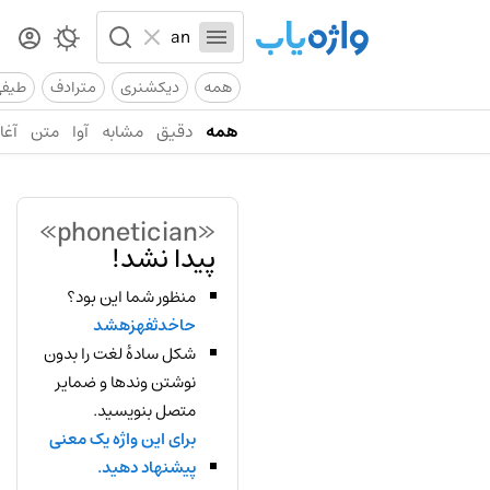
همه
دیکشنری
مترادف
طیف
همه
دقیق
مشابه
آوا
متن
آغاز
«phonetician»
پیدا نشد!
منظور شما این بود؟
حاخدثفهزهشد
شکل سادهٔ لغت را بدون
نوشتن وندها و ضمایر
متصل بنویسید.
برای این واژه یک معنی
پیشنهاد دهید.