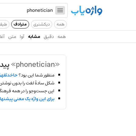
همه
دیکشنری
مترادف
طیف
همه
دقیق
مشابه
آوا
متن
آغا
«phonetician»
پیدا
منظور شما این بود؟
حاخدثفه
شکل سادهٔ لغت را بدون نوشتن
این جست‌وجو را در همه فرهنگ‌
برای این واژه یک معنی پیشنها