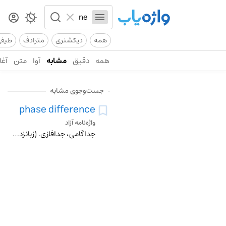
همه
دیکشنری
مترادف
طیف
همه
دقیق
مشابه
آوا
متن
آغا
جست‌وجوی مشابه
phase difference
واژه‌نامه آزاد
جداگامی، جدافازی. (زبانزد دانشی).