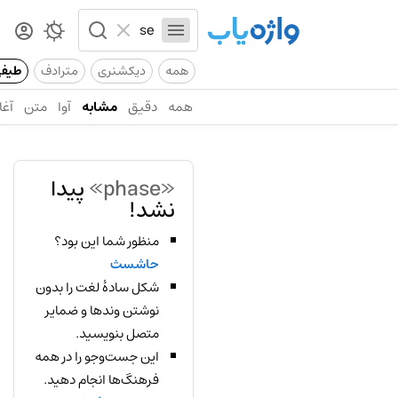
همه
دیکشنری
مترادف
طیف
همه
دقیق
مشابه
آوا
متن
آغا
«phase»
پیدا
نشد!
منظور شما این بود؟
حاشسث
شکل سادهٔ لغت را بدون
نوشتن وندها و ضمایر
متصل بنویسید.
این جست‌وجو را در همه
فرهنگ‌ها انجام دهید.