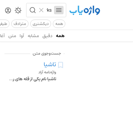
همه
دیکشنری
مترادف
طیف
همه
دقیق
مشابه
آوا
متن
آغاز
جست‌وجوی متن
تاشیا
واژه‌نامه آزاد
تاشیا نام یکی از قله های رشته کوه الوند در استان همدان است که در امتداد قله های پنجوب و تخت رضا با جهت شمال شرقی جنوب غربی از محور اصلی رشته کوه الوند منشعب شده