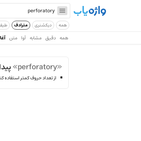
همه
دیکشنری
مترادف
طیف
همه
دقیق
مشابه
آوا
متن
آغاز
«perforatory»
پیدا
از تعداد حروف کمتر استفاده کن