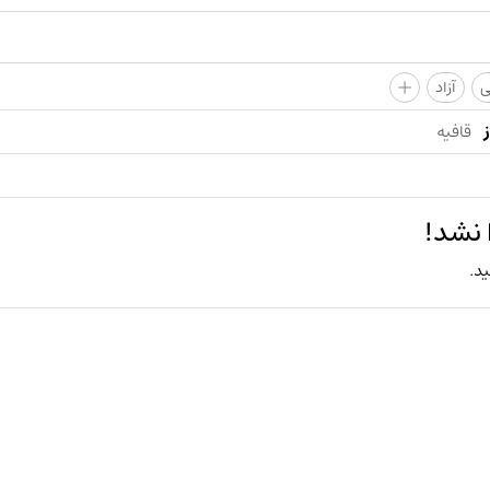
+
ی
آزاد
قافیه
 نشد!
ید.