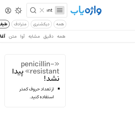
همه
دیکشنری
مترادف
طیف
همه
دقیق
مشابه
آوا
متن
آغاز
«penicillin-
resistant»
پیدا
نشد!
از تعداد حروف کمتر
استفاده کنید.