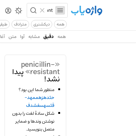
همه
دیکشنری
مترادف
طیف
همه
دقیق
مشابه
آوا
متن
آغاز
«penicillin-
resistant»
پیدا
نشد!
منظور شما این بود؟
حثدهزهممهد-
قثسهسفشدف
شکل سادهٔ لغت را بدون
نوشتن وندها و ضمایر
متصل بنویسید.