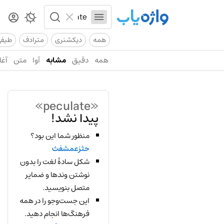
همه
دیکشنری
مترادف
طیف
همه
دقیق
مشابه
آوا
متن
آغا
«peculate»
پیدا نشد!
منظور شما این بود؟
حثزعمشفث
شکل سادهٔ لغت را بدون
نوشتن وندها و ضمایر
متصل بنویسید.
این جست‌وجو را در همه
فرهنگ‌ها انجام دهید.