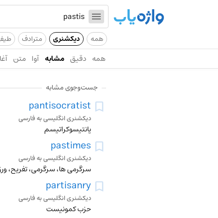
همه
دیکشنری
مترادف
طیف
همه
دقیق
مشابه
آوا
متن
آغا
جست‌وجوی مشابه
pantisocratist
دیکشنری انگلیسی به فارسی
پانتیسوکراتیسم
pastimes
دیکشنری انگلیسی به فارسی
سرگرمی ها، سرگرمی، تفریح، ور
partisanry
دیکشنری انگلیسی به فارسی
حزب کمونیست