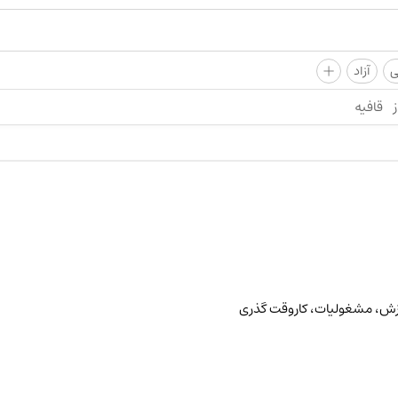
+
ی
آزاد
ز
قافیه
زش، مشغولیات، کاروقت گذری