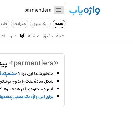
همه
دیکشنری
مترادف
طیف
همه
دقیق
مشابه
آوا
متن
آغاز
«parmentiera»
پید
منظور شما این بود؟
حشقپثدف
شکل سادهٔ لغت را بدون نوشتن
این جست‌وجو را در همه فرهنگ‌
برای این واژه یک معنی پیشنها