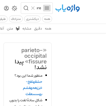
همه
دیکشنری
مترادف
طیف
همه
دقیق
مشابه
آوا
متن
آغاز
«parieto-
occipital
fissure»
پیدا
نشد!
منظور شما این بود؟
حشقهثفخ-
خززهحهفشم
بهسسعقث
شکل سادهٔ لغت را بدون