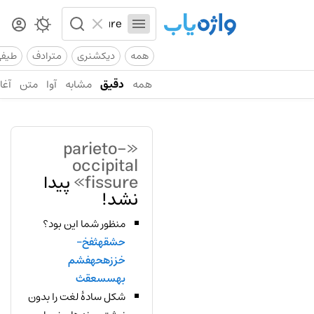
همه
دیکشنری
مترادف
طیف
همه
دقیق
مشابه
آوا
متن
آغاز
«parieto-
occipital
fissure»
پیدا
نشد!
منظور شما این بود؟
حشقهثفخ-
خززهحهفشم
بهسسعقث
شکل سادهٔ لغت را بدون